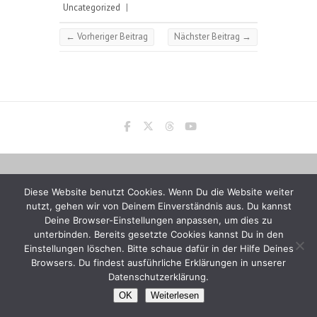
Uncategorized
|
←
Vorheriger Beitrag
Nächster Beitrag
→
Diese Website benutzt Cookies. Wenn Du die Website weiter
nutzt, gehen wir von Deinem Einverständnis aus. Du kannst
Deine Browser-Einstellungen anpassen, um dies zu
unterbinden. Bereits gesetzte Cookies kannst Du in den
Einstellungen löschen. Bitte schaue dafür in der Hilfe Deines
Browsers. Du findest ausführliche Erklärungen in unserer
Datenschutzerklärung.
OK
Weiterlesen