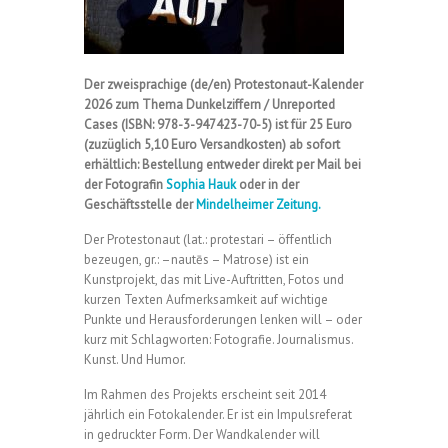
Der zweisprachige (de/en) Protestonaut-Kalender
2026 zum Thema Dunkelziffern / Unreported
Cases (ISBN: 978-3-947423-70-5) ist für 25 Euro
(zuzüglich 5,10 Euro Versandkosten) ab sofort
erhältlich: Bestellung entweder direkt per Mail bei
der Fotografin
Sophia Hauk
oder in der
Geschäftsstelle der
Mindelheimer Zeitung.
Der Protestonaut (lat.: protestari
–
öffentlich
bezeugen, gr.: –nautēs
–
Matrose) ist ein
Kunstprojekt, das mit Live-Auftritten, Fotos und
kurzen Texten Aufmerksamkeit auf wichtige
Punkte und Herausforderungen lenken will – oder
kurz mit Schlagworten: Fotografie. Journalismus.
Kunst. Und Humor.
Im Rahmen des Projekts erscheint seit 2014
jährlich ein Fotokalender. Er ist ein Impulsreferat
in gedruckter Form. Der Wandkalender will