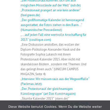
„Der Protestonaut kümmert sich um alle
möglichen Missstände auf der Welt“ (ndr.de)
„Protestonaut prangert an wie kein anderer“
(feelgreen.de)
„Der großformatige Kalender ist hervorragend
ausgestattet, die Fotos ziehen in den Bann…“
(Humanistischer Pressedienst)
„…auf jeden Fall eine wertvolle Anschaffung für
2015“ (coultique.com)
„Eine Diskussion anstoßen, das wollen der
Diplom-Politologe Alexander Hauk und die
Fotografin Sophia Lukasch mit ihrem
Protestonaut-Kalender 2015. Aber nicht mit
skandalösen Bildern , sondern mit Themen. Und
das gelingt ihnen auch.“ (UNICUM CAMPUS
MAGAZIN, Seite 4)
„Interview: Wir müssen raus aus der Wegwerffalle“
(Packmas.Jetzt)
„Der ‚Protestonaut‘ der gleichnamigen
Künstlergruppe“ (art Das Kunstmagazin)
„Skurrile Kalender 2015″ (stern.de)“
„Kunst kann politisch sein, wenn sie es will. Doch
Diese Website benutzt Cookies. Wenn Du die Website weiter
meistens ist sie es leider nicht. Der Protestonaut