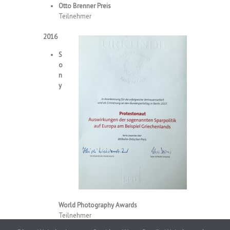
Otto Brenner Preis
Teilnehmer
2016
S
o
n
y
World Photography Awards
Teilnehmer