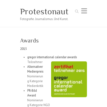
Protestonaut
Suchen
Fotografie. Journalismus. Und Kunst.
Awards
2015
gregor international calendar awards
Teilnehmer
Alternativer
Medienpreis
Nominierun
g Kategorie
Medienkritik
PR-Bild
Award
Nominierun
g Kategorie NGO